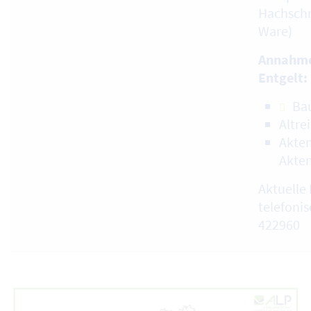
Hachschn
Ware)
Annahme
Entgelt:
Ba
Altre
Akten
Akte
Aktuelle 
telefonis
422960