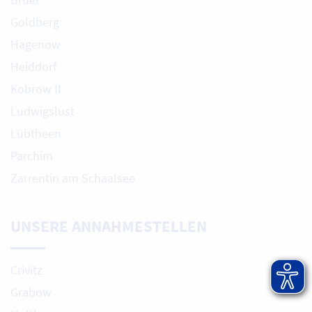
Goldberg
Hagenow
Heiddorf
Kobrow II
Ludwigslust
Lübtheen
Parchim
Zarrentin am Schaalsee
UNSERE ANNAHMESTELLEN
Crivitz
Grabow