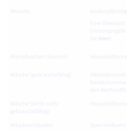
Wurzeln
kostenpflichtig
Eine Übersicht ü
Entsorgungsfirm
Sie
hier!
Wärmflaschen (Gummi)
Hausmülltonne
Wäsche (gebrauchsfähig)
Altkleidercontai
Kleiderkammer,
den Wertstoffhö
Wäsche (nicht mehr
Hausmülltonne
gebrauchsfähig)
Wäscheschleuder
Sperrmüllsamml