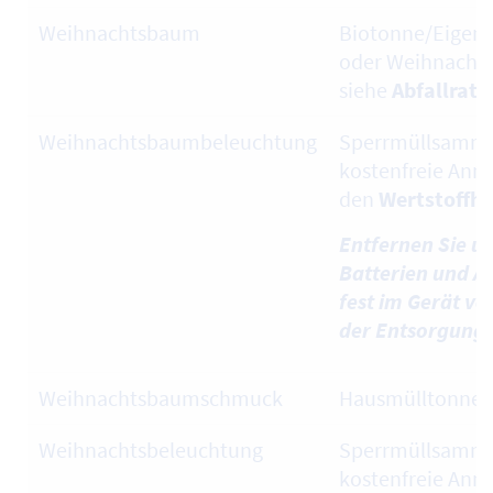
Weihnachtsbaum
Biotonne/Eigen
oder Weihnacht
siehe
Abfallratg
Weihnachtsbaumbeleuchtung
Sperrmüllsamml
kostenfreie Ann
den
Wertstoffh
Entfernen Sie u
Batterien und Ak
fest im Gerät ve
der Entsorgung!
Weihnachtsbaumschmuck
Hausmülltonne
Weihnachtsbeleuchtung
Sperrmüllsamml
kostenfreie Ann