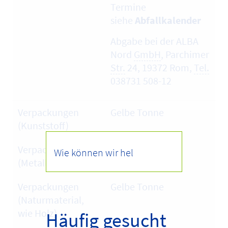
Termine
siehe
Abfallkalender
Abgabe bei der ALBA
Nord
GmbH
, Parchimer
Str.
24, 19372 Rom,
Tel.
038731 508-12
Verpackungen
Gelbe Tonne
(Kunststoff)
Verpackungen
Gelbe Tonne
(Metall)
Verpackungen
Gelbe Tonne
(Naturmaterial,
wie Holz)
Häufig gesucht