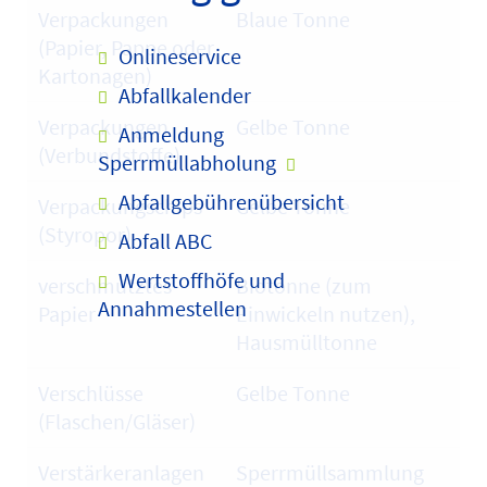
Verpackungen
Blaue Tonne
(Papier, Pappe oder
Onlineservice
Kartonagen)
Abfallkalender
Verpackungen
Gelbe Tonne
Anmeldung
(Verbundstoffe)
Sperrmüllabholung
Abfallgebührenübersicht
Verpackungschips
Gelbe Tonne
(Styropor)
Abfall ABC
Wertstoffhöfe und
verschmutztes
Biotonne (zum
Annahmestellen
Papier
Einwickeln nutzen),
Hausmülltonne
Verschlüsse
Gelbe Tonne
(Flaschen/Gläser)
Verstärkeranlagen
Sperrmüllsammlung