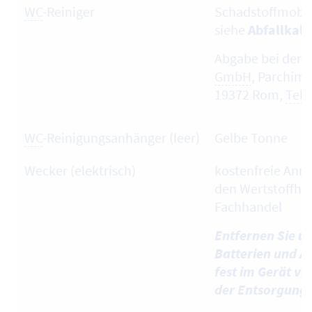
WC
-Reiniger
Schadstoffmobil
siehe
Abfallkal
Abgabe bei der 
GmbH
, Parchim
19372 Rom,
Tel.
WC
-Reinigungsanhänger (leer)
Gelbe Tonne
Wecker (elektrisch)
kostenfreie Ann
den Wertstoffhö
Fachhandel
Entfernen Sie u
Batterien und Ak
fest im Gerät ve
der Entsorgung!