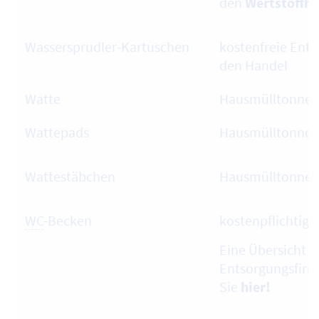
den
Wertstoffh
Wassersprudler-Kartuschen
kostenfreie Ent
den Handel
Watte
Hausmülltonne
Wattepads
Hausmülltonne
Wattestäbchen
Hausmülltonne
WC
-Becken
kostenpflichtig
Eine Übersicht ü
Entsorgungsfirm
Sie
hier!