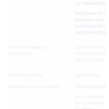
den
Wertstoffh
Entfernen Sie u
Batterien und Ak
fest im Gerät ve
der Entsorgung!
Weihnachtsbäume
Sperrmüllsamml
(Kunststoff)
kostenfreie Ann
den Wertstoffhö
Weißblechdosen
Gelbe Tonne
Wellasbest (nur verpackt)
kostenpflichtig
Eine Übersicht ü
Entsorgungsfirm
Sie
hier!