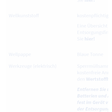
Wellkunststoff
kostenpflichtig
Eine Übersicht ü
Entsorgungsfirm
Sie
hier!
Wellpappe
Blaue Tonne
Werkzeuge (elektrisch)
Sperrmüllsamml
kostenfreie Ann
den
Wertstoffh
Entfernen Sie u
Batterien und Ak
fest im Gerät ve
der Entsorgung!