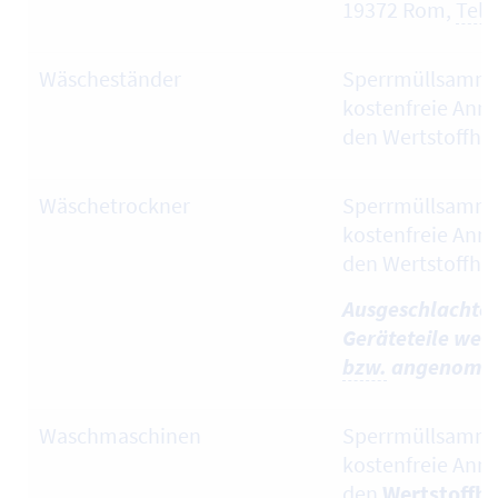
19372 Rom,
Tel.
Wäscheständer
Sperrmüllsamml
kostenfreie Ann
den Wertstoffhö
Wäschetrockner
Sperrmüllsamml
kostenfreie Ann
den Wertstoffhö
Ausgeschlachtet
Geräteteile werd
bzw.
angenomm
Waschmaschinen
Sperrmüllsamml
kostenfreie Ann
den
Wertstoffh