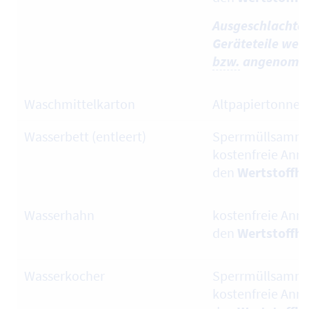
Ausgeschlachtet
Geräteteile werd
bzw.
angenomm
Waschmittelkarton
Altpapiertonne
Wasserbett (entleert)
Sperrmüllsamml
kostenfreie Ann
den
Wertstoffh
Wasserhahn
kostenfreie Ann
den
Wertstoffh
Wasserkocher
Sperrmüllsamml
kostenfreie Ann