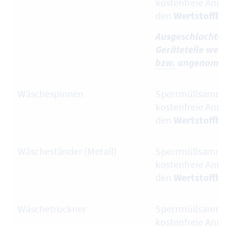
kostenfreie Ann
den
Wertstoffh
Ausgeschlachtet
Geräteteile werd
bzw.
angenomm
Wäschespinnen
Sperrmüllsamml
kostenfreie Ann
den
Wertstoffh
Wäscheständer (Metall)
Sperrmüllsamml
kostenfreie Ann
den
Wertstoffh
Wäschetrockner
Sperrmüllsamml
kostenfreie Ann