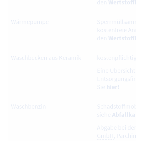
den
Wertstoffh
Wärmepumpe
Sperrmüllsamml
kostenfreie Ann
den
Wertstoffh
Waschbecken aus Keramik
kostenpflichtig
Eine Übersicht ü
Entsorgungsfirm
Sie
hier!
Waschbenzin
Schadstoffmobil
siehe
Abfallkal
Abgabe bei der 
GmbH
, Parchim