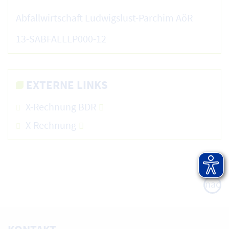
Abfallwirtschaft Ludwigslust-Parchim AöR
13-SABFALLLP000-12
EXTERNE LINKS
X-Rechnung BDR
X-Rechnung
nach
oben