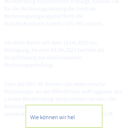
Mecklenburg-Vorpommern erbringt, können Sie
für die Rechnungsstellung die Zentrale
Rechnungseingangsplattform der
Bundesdruckerei GmbH (OZG-RE) nutzen.
Sie steht Ihnen seit dem 18.04.2020 zur
Verfügung. Ab dem 01.04.2023 besteht die
Verpflichtung zur elektronischen
Rechnungserteilung.
Über die OZG-RE können Sie elektronische
Rechnungen an die öffentlichen Auftraggeber des
Landes Mecklenburg-Vorpommern senden. Die
Rechnungen werden von der OZG-RE
automatisiert auf formelle Richtigkeit geprüft.